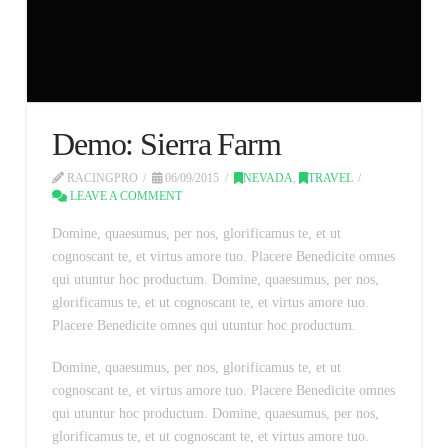
Demo: Sierra Farm
RACINGPRO
06/09/2015
NEVADA
,
TRAVEL
LEAVE A COMMENT
Domine, quaesumus, per nos, glorificamus te, et ut
cognoscant te, et virtus amore tuo. Placere Benedicite omnes
qui utuntur hoc productum. Domine, quaesumus, per nos,
glorificamus te, et ut cognoscant te, et virtus amore tuo.
Placere Benedicite omnes qui utuntur hoc productum.
Domine, quaesumus, per nos, glorificamus te, et ut
cognoscant te, et virtus amore tuo. Placere Benedicite omnes
qui utuntur hoc productum. Domine, quaesumus, per nos,
glorificamus te, et ut cognoscant te, et virtus amore tuo.